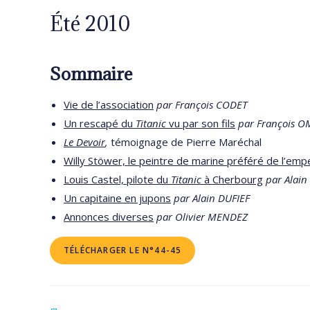
Été 2010
Sommaire
Vie de l’association
par François CODET
Un rescapé du
Titanic
vu par son fils
par François 
Le Devoir
,
témoignage de Pierre Maréchal
Willy Stöwer, le peintre de marine préféré de l’emp
Louis Castel, pilote du
Titanic
à Cherbourg
par Alain
Un capitaine en jupons
par Alain DUFIEF
Annonces diverses
par Olivier MENDEZ
TÉLÉCHARGER LE N°44-45