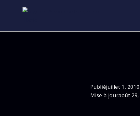
Skip
to
content
Publié
juillet 1, 2010
Mise à jour
août 29,