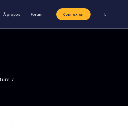
Toggle
À propos
Forum
Connexion
website
search
cture