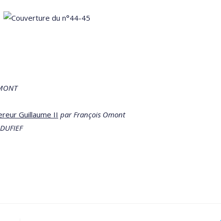
OMONT
ereur Guillaume II
par François Omont
 DUFIEF