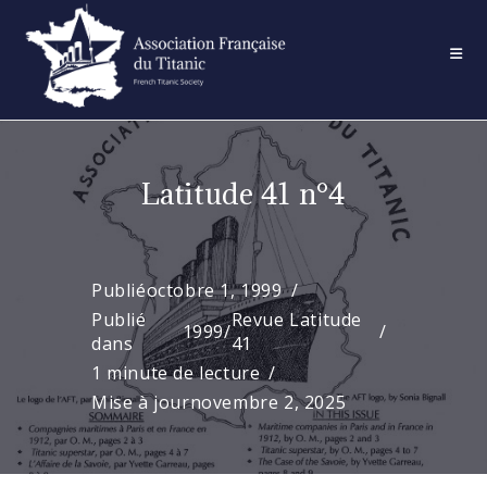
Skip
to
content
Latitude 41 n°4
Publié
octobre 1, 1999
Publié
Revue Latitude
1999
/
dans
41
1 minute de lecture
Mise à jour
novembre 2, 2025