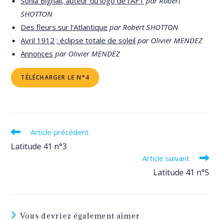
Sonia Bignall, auteur du logo de l’AFT
par Robert
SHOTTON
Des fleurs sur l’Atlantique
par Robert SHOTTON
Avril 1912
: éclipse totale de soleil
par Olivier MENDEZ
Annonces
par Olivier MENDEZ
TÉLÉCHARGER LE N°4
Read
Article précédent
more
Latitude 41 n°3
articles
Article suivant
Latitude 41 n°5
Vous devriez également aimer