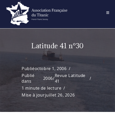
Skip
to
content
Latitude 41 n°30
Publié
octobre 1, 2006
Publié
Revue Latitude
2006
/
dans
41
1 minute de lecture
Mise à jour
juillet 26, 2026