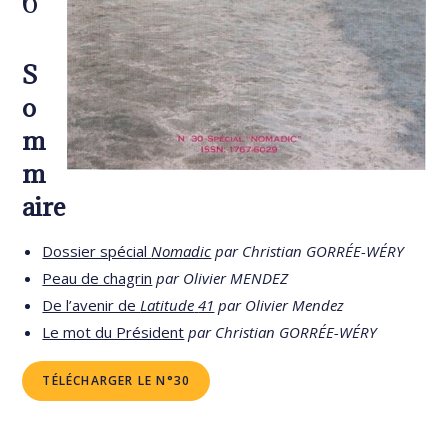
6
S
o
m
m
aire
Dossier spécial
Nomadic
par Christian GORRÉE-WÉRY
Peau de chagrin
par Olivier MENDEZ
De l’avenir de
Latitude
41
par Olivier Mendez
Le mot du Président
par Christian GORRÉE-WÉRY
TÉLÉCHARGER LE N°30