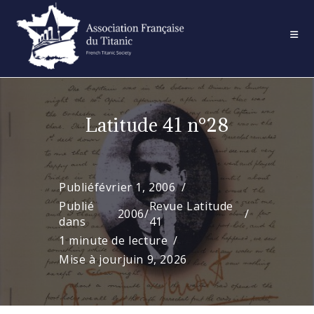
Skip
to
content
Latitude 41 n°28
Publié
février 1, 2006
Publié
Revue Latitude
2006
/
dans
41
1 minute de lecture
Mise à jour
juin 9, 2026