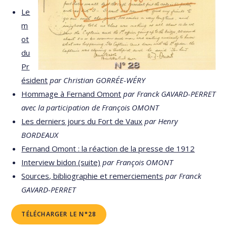
Le
m
ot
du
Pr
ésident
par Christian GORRÉE-WÉRY
Hommage à Fernand Omont
par Franck GAVARD-PERRET
avec la participation de François OMONT
Les derniers jours du Fort de Vaux
par Henry
BORDEAUX
Fernand Omont : la réaction de la presse de 1912
Interview bidon (suite)
par François OMONT
Sources, bibliographie et remerciements
par Franck
GAVARD-PERRET
TÉLÉCHARGER LE N°28