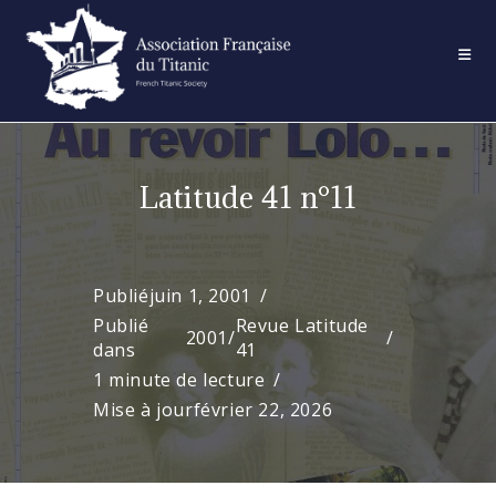
Skip
to
content
Latitude 41 n°11
Publié
juin 1, 2001
Publié
Revue Latitude
2001
/
dans
41
1 minute de lecture
Mise à jour
février 22, 2026