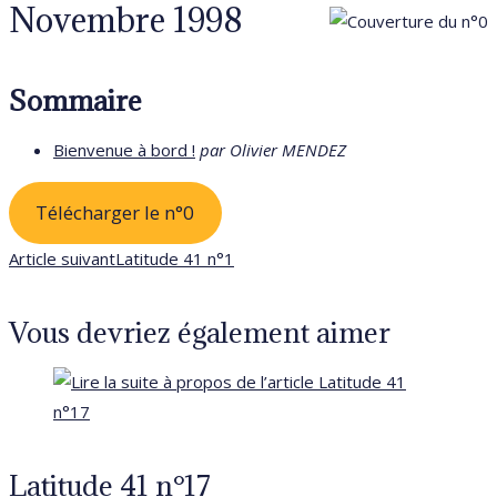
Novembre 1998
Sommaire
Bienvenue à bord !
par Olivier MENDEZ
Télécharger le n°0
Read
Article suivant
Latitude 41 n°1
more
Vous devriez également aimer
articles
Latitude 41 n°17