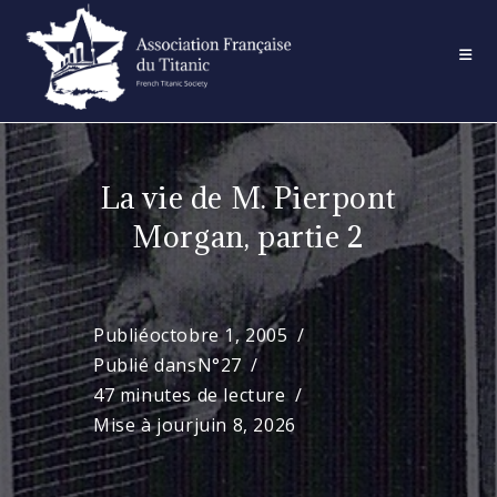
Skip
to
content
La vie de M. Pierpont
Morgan, partie 2
Publié
octobre 1, 2005
Publié dans
N°27
47 minutes de lecture
Mise à jour
juin 8, 2026