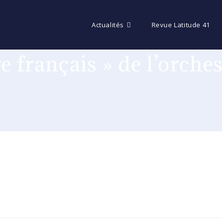
Actualités
Revue Latitude 41
re français » de l’orche