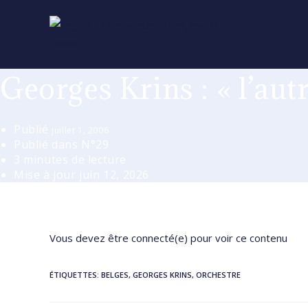
Skip
to
content
Georges Krins : « l’aut
Publié
juillet 1, 2006
Publié dans
N°29
3 minutes de lecture
Mise à jour
juin 12, 2026
Vous devez être connecté(e) pour voir ce contenu
ÉTIQUETTES
:
BELGES
,
GEORGES KRINS
,
ORCHESTRE