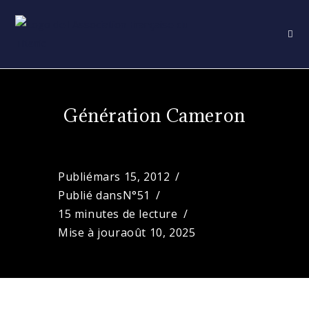
Skip
to
content
Génération Cameron
Publié
mars 15, 2012
Publié dans
N°51
15 minutes de lecture
Mise à jour
août 10, 2025