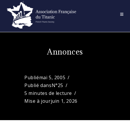
Skip
to
content
Annonces
Publié
mai 5, 2005
Publié dans
N°25
5 minutes de lecture
Mise à jour
juin 1, 2026