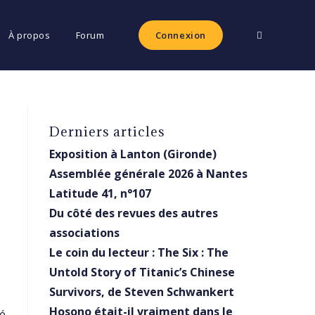
Toggle
À propos
Forum
Connexion
website
Derniers articles
Exposition à Lanton (Gironde)
Assemblée générale 2026 à Nantes
search
Latitude 41, n°107
Du côté des revues des autres
associations
Le coin du lecteur : The Six : The
Untold Story of Titanic’s Chinese
Survivors, de Steven Schwankert
Hosono était-il vraiment dans le
é