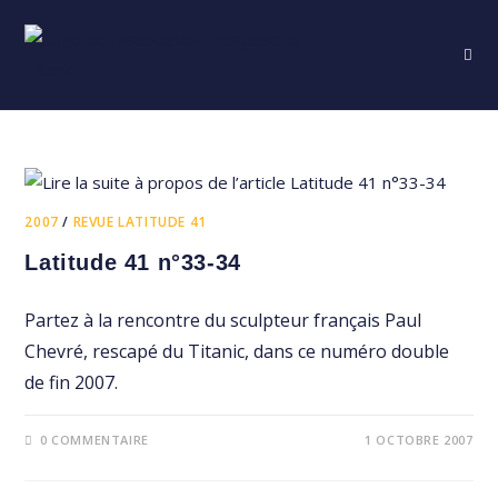
Skip
to
content
2007
/
REVUE LATITUDE 41
Latitude 41 n°33-34
Partez à la rencontre du sculpteur français Paul
Chevré, rescapé du Titanic, dans ce numéro double
de fin 2007.
0 COMMENTAIRE
1 OCTOBRE 2007