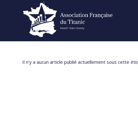
Skip
to
content
Il n’y a aucun article publié actuellement sous cette éti