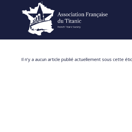
Skip
to
content
Il n’y a aucun article publié actuellement sous cette éti