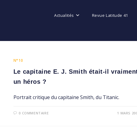
Actualités
Revue Latitude 41
N°10
Le capitaine E. J. Smith était-il vraimen
un héros ?
Portrait critique du capitaine Smith, du Titanic.
0 COMMENTAIRE
1 MARS 20