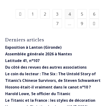
1
2
3
4
5
6
Go to the previous page
7
…
9
Aller à 
Derniers articles
Exposition à Lanton (Gironde)
Assemblée générale 2026 à Nantes
Latitude 41, n°107
Du côté des revues des autres associations
Le coin du lecteur : The Six : The Untold Story of
Titanic’s Chinese Survivors, de Steven Schwankert
Hosono était-il vraiment dans le canot n°10 ?
Harold Lowe, 5e officier du Titanic
Le Titanic et la France : les styles de décoration